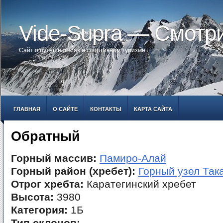
Vide-Supra — Смотр
Сайт о путешествиях и спортивном туризме
ГЛАВНАЯ
О САЙТЕ
КОНТАКТЫ
КАРТА САЙТА
Обратный
Горный массив:
Памиро-Алай
Горный район (хребет):
Горный узел Так
Отрог хребта:
Каратегинский хребет
Высота:
3980
Категория:
1Б