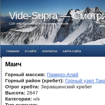
Vide-Supra — Смотр
Сайт о путешествиях и спортивном туризме
ГЛАВНАЯ
О САЙТЕ
КОНТАКТЫ
КАРТА САЙТА
Маич
Горный массив:
Памиро-Алай
Горный район (хребет):
Горный узел Так
Отрог хребта:
Зеравшенский хребет
Высота:
2847
Категория:
н/к