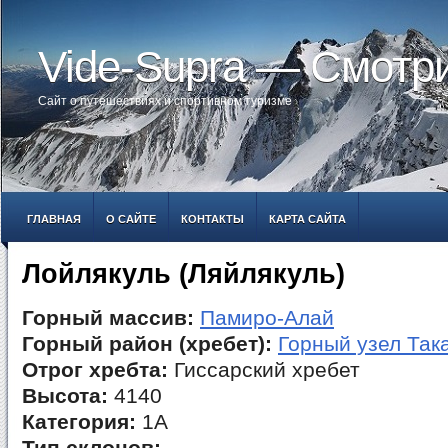
Vide-Supra — Смотр
Сайт о путешествиях и спортивном туризме
ГЛАВНАЯ
О САЙТЕ
КОНТАКТЫ
КАРТА САЙТА
Лойлякуль (Ляйлякуль)
Горный массив:
Памиро-Алай
Горный район (хребет):
Горный узел Так
Отрог хребта:
Гиссарский хребет
Высота:
4140
Категория:
1А