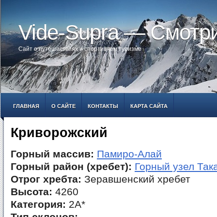
Vide-Supra — Смотр
Сайт о путешествиях и спортивном туризме
ГЛАВНАЯ
О САЙТЕ
КОНТАКТЫ
КАРТА САЙТА
Криворожский
Горный массив:
Памиро-Алай
Горный район (хребет):
Горный узел Так
Отрог хребта:
Зеравшенский хребет
Высота:
4260
Категория:
2А*