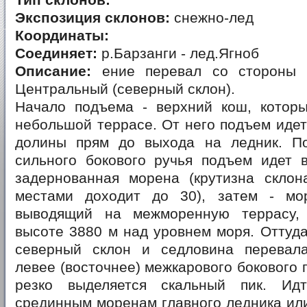
Тип склонов:
Экспозиция склонов:
снежно-лед
Координаты:
Соединяет:
р.Барзанги - лед.Ягноб
Описание:
ение перевал со стороны 
Центральный (северный склон).
Начало подъема - верхний кош, котор
небольшой террасе. От него подъем идет
долины прям до выхода на ледник. П
сильного бокового ручья подъем идет в
задернованная морена (крутизна склона
местами доходит до 30), затем - мо
выводящий на межморенную террасу,
высоте 3880 м над уровнем моря. Оттуд
северный склон и седловина перевал
левее (восточнее) межкарового бокового 
резко выделяется скальный пик. И
срединным моренам главного ледника или