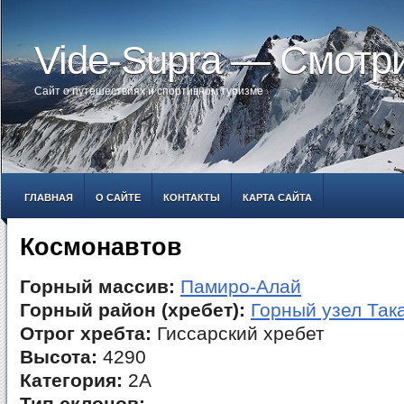
Vide-Supra — Смотр
Сайт о путешествиях и спортивном туризме
ГЛАВНАЯ
О САЙТЕ
КОНТАКТЫ
КАРТА САЙТА
Космонавтов
Горный массив:
Памиро-Алай
Горный район (хребет):
Горный узел Так
Отрог хребта:
Гиссарский хребет
Высота:
4290
Категория:
2А