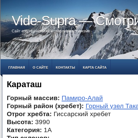
Vide-Supra — Смотр
Сайт о путешествиях и спортивном туризме
ГЛАВНАЯ
О САЙТЕ
КОНТАКТЫ
КАРТА САЙТА
Караташ
Горный массив:
Памиро-Алай
Горный район (хребет):
Горный узел Так
Отрог хребта:
Гиссарский хребет
Высота:
3990
Категория:
1А