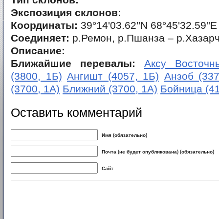
Тип склонов:
Экспозиция склонов:
Координаты:
39°14'03.62''N 68°45'32.59''E
Соединяет:
р.Ремон, р.Пшанза – р.Хазар
Описание:
Ближайшие перевалы:
Аксу Восточны
(3800, 1Б)
Ангишт (4057, 1Б)
Анзоб (337
(3700, 1А)
Ближний (3700, 1А)
Бойница (41
Оставить комментарий
Имя (обязательно)
Почта (не будет опубликована) (обязательно)
Сайт