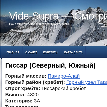
Vide-Supra — Смотр
Сайт о путешествиях и спортивном туризме
ГЛАВНАЯ
О САЙТЕ
КОНТАКТЫ
КАРТА САЙТА
Гиссар (Северный, Южный)
Горный массив:
Памиро-Алай
Горный район (хребет):
Горный узел Так
Отрог хребта:
Гиссарский хребет
Высота:
4820
Категория:
3А