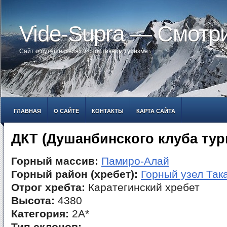
Vide-Supra — Смотр
Сайт о путешествиях и спортивном туризме
ГЛАВНАЯ
О САЙТЕ
КОНТАКТЫ
КАРТА САЙТА
ДКТ (Душанбинского клуба тур
Горный массив:
Памиро-Алай
Горный район (хребет):
Горный узел Так
Отрог хребта:
Каратегинский хребет
Высота:
4380
Категория:
2А*