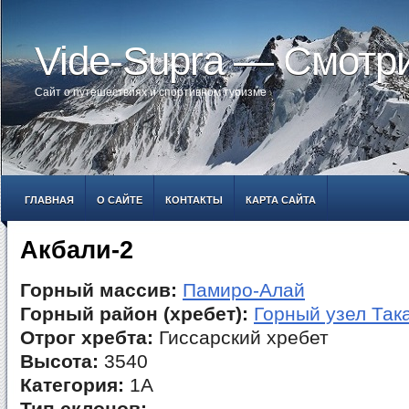
Vide-Supra — Смотр
Сайт о путешествиях и спортивном туризме
ГЛАВНАЯ
О САЙТЕ
КОНТАКТЫ
КАРТА САЙТА
Акбали-2
Горный массив:
Памиро-Алай
Горный район (хребет):
Горный узел Так
Отрог хребта:
Гиссарский хребет
Высота:
3540
Категория:
1А