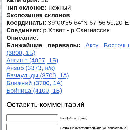
Категория:
1Б
Тип склонов:
нежный
Экспозиция склонов:
Координаты:
39°00'35.64''N 67°56'50.20''E
Соединяет:
р.Ховат - р.Сангиассия
Описание:
Ближайшие перевалы:
Аксу Восточны
(3800, 1Б)
Ангишт (4057, 1Б)
Анзоб (3373, н/к)
Бачаульды (3700, 1А)
Ближний (3700, 1А)
Бойница (4100, 1Б)
Оставить комментарий
Имя (обязательно)
Почта (не будет опубликована) (обязательно)