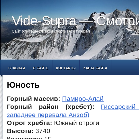
Vide-Supra — Смотр
Сайт о путешествиях и спортивном туризме
ГЛАВНАЯ
О САЙТЕ
КОНТАКТЫ
КАРТА САЙТА
Юность
Горный массив:
Памиро-Алай
Горный район (хребет):
Гиссарский
западнее перевала Анзоб)
Отрог хребта:
Южный отроги
Высота:
3740