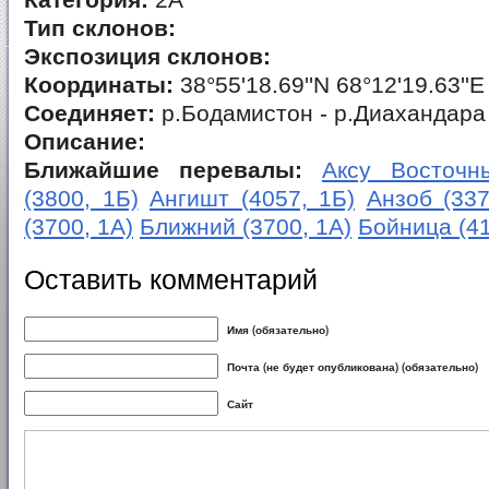
Категория:
2А
Тип склонов:
Экспозиция склонов:
Координаты:
38°55'18.69''N 68°12'19.63''E
Соединяет:
р.Бодамистон - р.Диахандара
Описание:
Ближайшие перевалы:
Аксу Восточны
(3800, 1Б)
Ангишт (4057, 1Б)
Анзоб (337
(3700, 1А)
Ближний (3700, 1А)
Бойница (41
Оставить комментарий
Имя (обязательно)
Почта (не будет опубликована) (обязательно)
Сайт