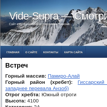
Vide-Supra — Смотр
Сайт о путешествиях и спортивном туризме
ГЛАВНАЯ
О САЙТЕ
КОНТАКТЫ
КАРТА САЙТА
Встреч
Горный массив:
Памиро-Алай
Горный район (хребет):
Гиссарский
западнее перевала Анзоб)
Отрог хребта:
Южный отроги
Высота:
4100