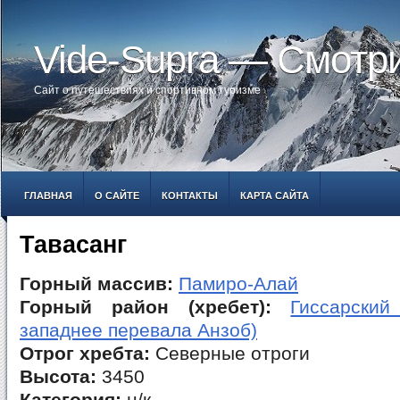
Vide-Supra — Смотр
Сайт о путешествиях и спортивном туризме
ГЛАВНАЯ
О САЙТЕ
КОНТАКТЫ
КАРТА САЙТА
Тавасанг
Горный массив:
Памиро-Алай
Горный район (хребет):
Гиссарский
западнее перевала Анзоб)
Отрог хребта:
Северные отроги
Высота:
3450