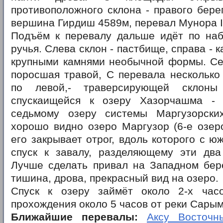
противоположного склона - правого бере
вершина Гирдиш 4589м, перевал Мунора I
Подъём к перевалу дальше идёт по наб
ручья. Слева склон - пастбище, справа - 
крупными камнями необычной формы. Се
поросшая травой, С перевала несколько
по левой,- траверсирующей склоны
спускаищейся к озеру Хазорчашма - 
седьмому озеру системы Маргузорски
хорошо видно озеро Маргузор (6-е озер
его закрывает отрог, вдоль которого с ю
спуск к завалу, разделяющему эти два
Лучше сделать привал на Западном бер
тишина, дрова, прекрасный вид на озеро.
Спуск к озеру займёт около 2-х час
прохождения около 5 часов от реки Сарым
Ближайшие перевалы:
Аксу Восточны