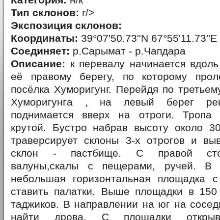
Категория:
н/к
Тип склонов:
r/>
Экспозиция склонов:
Координаты:
39°07'50.73''N 67°55'11.73''E
Соединяет:
р.Сарымат - р.Чапдара
Описание:
к перевалу начинается вдоль
её правому берегу, по которому про
посёлка Хуморигунг. Перейдя по третьему
Хуморигунга , на левый берег рек
поднимается вверх на отроги. Тропа
крутой. Бустро набрав высоту около 30
траверсирует склоны 3-х отрогов и вы
склон - пастбище. С правой сто
валуны,скалы с пещерами, ручей. В 
небольшая горизонтальная площадка 
ставить палатки. Выше площадки в 150
таджиков. В направлении на юг на сосе
найти дрова. С площадки открыв