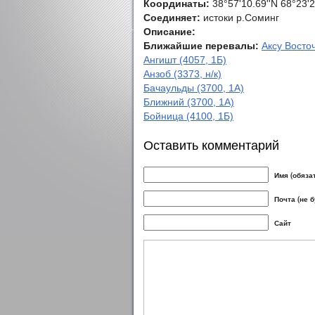
Координаты:
38°57'10.69''N 68°23'2
Соединяет:
истоки р.Соминг
Описание:
Ближайшие перевалы:
Аксу Восточ
Ангишт (4057, 1Б)
Анзоб (3373, н/к)
Бачаульды (3700, 1А)
Ближний (3700, 1А)
Бойница (4100, 1Б)
Оставить комментарий
Имя (обяза
Почта (не 
Сайт