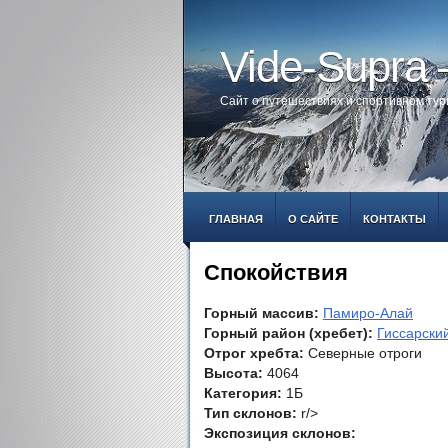
Vide-Supra
Сайт о путешествиях и спортивном ту
ГЛАВНАЯ
О САЙТЕ
КОНТАКТЫ
Спокойствия
Горный массив:
Памиро-Алай
Горный район (хребет):
Гиссарский
Отрог хребта:
Северные отроги
Высота:
4064
Категория:
1Б
Тип склонов:
r/>
Экспозиция склонов: