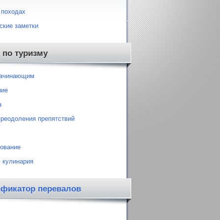
 походах
ские заметки
 по туризму
начинающим
ние
а
преодоления препятствий
ование
 кулинария
ификатор перевалов