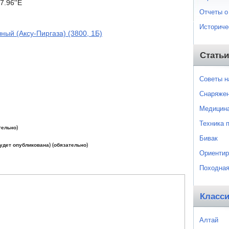
7.96''E
Отчеты о
Историче
ный (Аксу-Пиргаза) (3800, 1Б)
Статьи
Советы 
Снаряже
Медицин
Техника 
тельно)
Бивак
будет опубликована) (обязательно)
Ориентир
Походная
Класс
Алтай