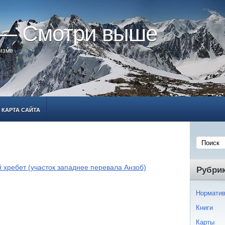
 — Смотри выше
ризме
КАРТА САЙТА
 хребет (участок западнее перевала Анзоб)
Рубри
Норматив
Книги
Карты