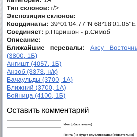
Категория:
1А
Тип склонов:
r/>
Экспозиция склонов:
Координаты:
39°01'04.77''N 68°18'01.05''E
Соединяет:
р.Паришон - р.Симоб
Описание:
Ближайшие перевалы:
Аксу Восточны
(3800, 1Б)
Ангишт (4057, 1Б)
Анзоб (3373, н/к)
Бачаульды (3700, 1А)
Ближний (3700, 1А)
Бойница (4100, 1Б)
Оставить комментарий
Имя (обязательно)
Почта (не будет опубликована) (обязательно)