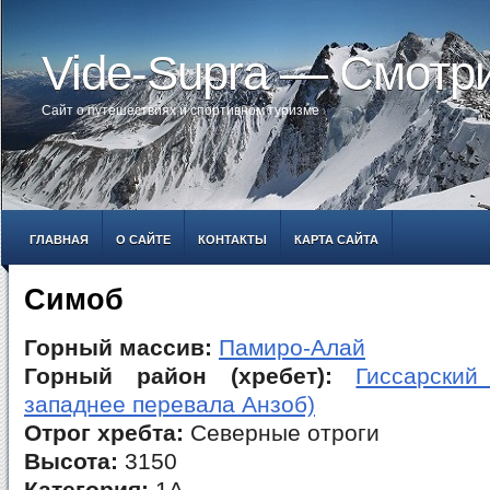
Vide-Supra — Смотр
Сайт о путешествиях и спортивном туризме
ГЛАВНАЯ
О САЙТЕ
КОНТАКТЫ
КАРТА САЙТА
Симоб
Горный массив:
Памиро-Алай
Горный район (хребет):
Гиссарский
западнее перевала Анзоб)
Отрог хребта:
Северные отроги
Высота:
3150