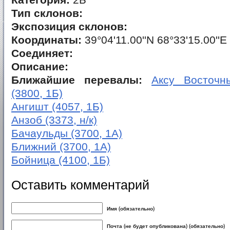
Категория:
2Б
Тип склонов:
Экспозиция склонов:
Координаты:
39°04'11.00''N 68°33'15.00''E
Соединяет:
Описание:
Ближайшие перевалы:
Аксу Восточны
(3800, 1Б)
Ангишт (4057, 1Б)
Анзоб (3373, н/к)
Бачаульды (3700, 1А)
Ближний (3700, 1А)
Бойница (4100, 1Б)
Оставить комментарий
Имя (обязательно)
Почта (не будет опубликована) (обязательно)