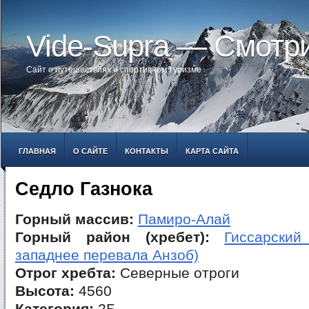
Vide-Supra — Смотр
Сайт о путешествиях и спортивном туризме
ГЛАВНАЯ
О САЙТЕ
КОНТАКТЫ
КАРТА САЙТА
Седло Газнока
Горный массив:
Памиро-Алай
Горный район (хребет):
Гиссарский
западнее перевала Анзоб)
Отрог хребта:
Северные отроги
Высота:
4560