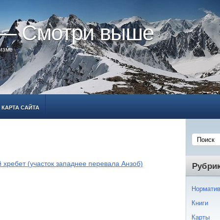
 — Смотри выше
ризме
КАРТА САЙТА
 хребет (участок западнее перевала Анзоб)
Рубри
Норматив
Книги
Карты