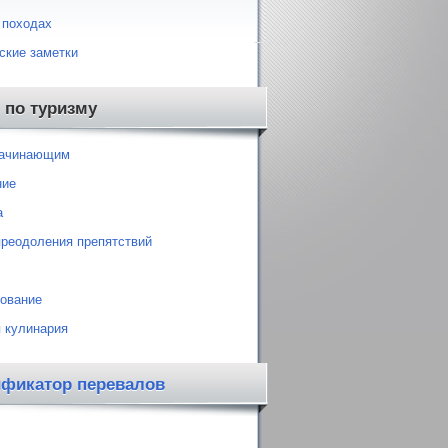
 походах
ские заметки
 по туризму
начинающим
ние
а
преодоления препятствий
ование
 кулинария
ификатор перевалов