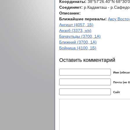
Координаты:
38°57'26.40''N 68°30'0
Соединяет:
р.Кадамташ - р.Сафедо
Описание:
Ближайшие перевалы:
Аксу Восточ
Ангишт (4057, 1Б)
Анзоб (3373, н/к)
Бачаульды (3700, 1А)
Ближний (3700, 1А)
Бойница (4100, 1Б)
Оставить комментарий
Имя (обяза
Почта (не 
Сайт