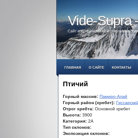
Vide-Supra
Сайт о путешествиях и спортивном ту
ГЛАВНАЯ
О САЙТЕ
КОНТАКТЫ
Птичий
Горный массив:
Памиро-Алай
Горный район (хребет):
Гиссарский
Отрог хребта:
Основной хребет
Высота:
3900
Категория:
2А
Тип склонов:
Экспозиция склонов: