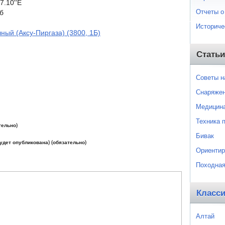
7.10''E
Отчеты о
б
Историче
ный (Аксу-Пиргаза) (3800, 1Б)
Статьи
Советы 
Снаряже
Медицин
Техника 
тельно)
Бивак
будет опубликована) (обязательно)
Ориентир
Походная
Класс
Алтай