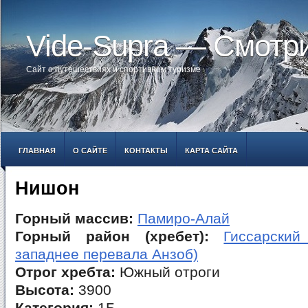
Vide-Supra — Смотр
Сайт о путешествиях и спортивном туризме
ГЛАВНАЯ
О САЙТЕ
КОНТАКТЫ
КАРТА САЙТА
Нишон
Горный массив:
Памиро-Алай
Горный район (хребет):
Гиссарский
западнее перевала Анзоб)
Отрог хребта:
Южный отроги
Высота:
3900