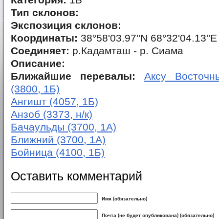
Категория:
1Б
Тип склонов:
Экспозиция склонов:
Координаты:
38°58'03.97''N 68°32'04.13''E
Соединяет:
р.Кадамташ - р. Сиама
Описание:
Ближайшие перевалы:
Аксу Восточны
(3800, 1Б)
Ангишт (4057, 1Б)
Анзоб (3373, н/к)
Бачаульды (3700, 1А)
Ближний (3700, 1А)
Бойница (4100, 1Б)
Оставить комментарий
Имя (обязательно)
Почта (не будет опубликована) (обязательно)