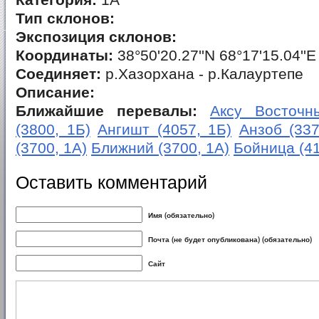
Категория:
1А
Тип склонов:
Экспозиция склонов:
Координаты:
38°50'20.27''N 68°17'15.04''E
Соединяет:
р.Хазорхана - р.Калауртепе
Описание:
Ближайшие перевалы:
Аксу Восточны
(3800, 1Б)
Ангишт (4057, 1Б)
Анзоб (337
(3700, 1А)
Ближний (3700, 1А)
Бойница (41
Оставить комментарий
Имя (обязательно)
Почта (не будет опубликована) (обязательно)
Сайт