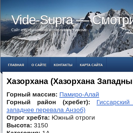
Vide-Supra — Смотр
Сайт о путешествиях и спортивном туризме
ГЛАВНАЯ
О САЙТЕ
КОНТАКТЫ
КАРТА САЙТА
Хазорхана (Хазорхана Западны
Горный массив:
Памиро-Алай
Горный район (хребет):
Гиссарский
западнее перевала Анзоб)
Отрог хребта:
Южный отроги
Высота:
3150