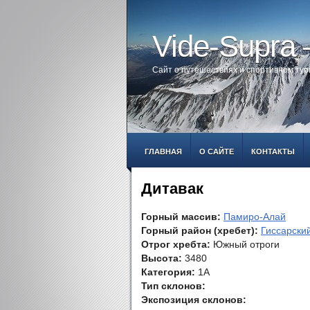
Vide-Supra
Сайт о путешествиях и спортивном ту
ГЛАВНАЯ
О САЙТЕ
КОНТАКТЫ
Дитавак
Горный массив:
Памиро-Алай
Горный район (хребет):
Гиссарский
Отрог хребта:
Южный отроги
Высота:
3480
Категория:
1А
Тип склонов:
Экспозиция склонов: