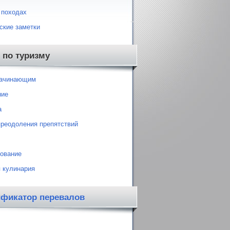
 походах
ские заметки
 по туризму
начинающим
ние
а
преодоления препятствий
ование
 кулинария
ификатор перевалов