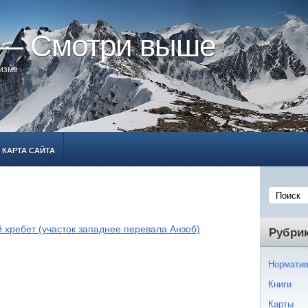
 — Смотри выше
ризме
КАРТА САЙТА
 хребет (участок западнее перевала Анзоб)
Рубри
Норматив
Книги
Карты