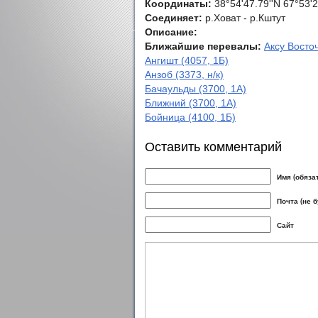
Координаты:
38°54'47.79''N 67°53'2
Соединяет:
р.Ховат - р.Кштут
Описание:
Ближайшие перевалы:
Аксу Восточ
Ангишт (4057, 1Б)
Анзоб (3373, н/к)
Бачаульды (3700, 1А)
Ближний (3700, 1А)
Бойница (4100, 1Б)
Оставить комментарий
Имя (обяза
Почта (не 
Сайт