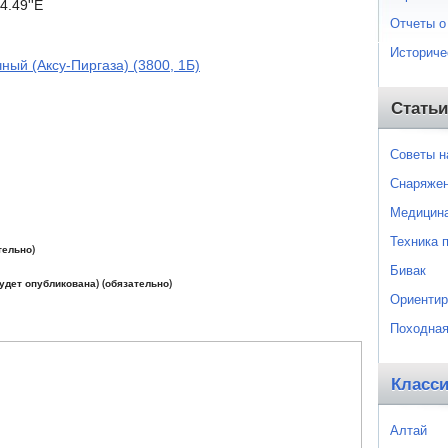
4.49''E
Отчеты о
Историче
ный (Аксу-Пиргаза) (3800, 1Б)
Статьи
Советы 
Снаряже
Медицин
Техника 
тельно)
Бивак
будет опубликована) (обязательно)
Ориентир
Походная
Класс
Алтай