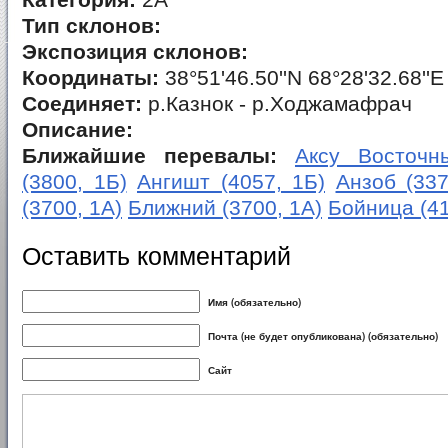
Категория:
2А
Тип склонов:
Экспозиция склонов:
Координаты:
38°51'46.50''N 68°28'32.68''E
Соединяет:
р.Казнок - р.Ходжамафрач
Описание:
Ближайшие перевалы:
Аксу Восточны
(3800, 1Б)
Ангишт (4057, 1Б)
Анзоб (337
(3700, 1А)
Ближний (3700, 1А)
Бойница (41
Оставить комментарий
Имя (обязательно)
Почта (не будет опубликована) (обязательно)
Сайт