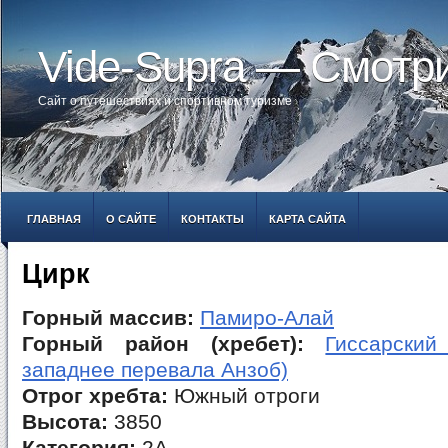
Vide-Supra — Смотр
Сайт о путешествиях и спортивном туризме
ГЛАВНАЯ
О САЙТЕ
КОНТАКТЫ
КАРТА САЙТА
Цирк
Горный массив:
Памиро-Алай
Горный район (хребет):
Гиссарский
западнее перевала Анзоб)
Отрог хребта:
Южный отроги
Высота:
3850