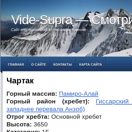
Vide-Supra — Смотр
Сайт о путешествиях и спортивном туризме
ГЛАВНАЯ
О САЙТЕ
КОНТАКТЫ
КАРТА САЙТА
Чартак
Горный массив:
Памиро-Алай
Горный район (хребет):
Гиссарский
западнее перевала Анзоб)
Отрог хребта:
Основной хребет
Высота:
3650