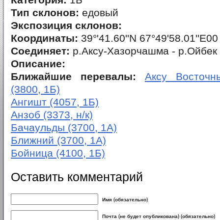
Категория:
1Б
Тип склонов:
едовый
Экспозиция склонов:
Координаты:
39°'41.60''N 67°49'58.01''E00
Соединяет:
р.Аксу-Хазорчашма - р.Ойбек
Описание:
Ближайшие перевалы:
Аксу Восточны
(3800, 1Б)
Ангишт (4057, 1Б)
Анзоб (3373, н/к)
Бачаульды (3700, 1А)
Ближний (3700, 1А)
Бойница (4100, 1Б)
Оставить комментарий
Имя (обязательно)
Почта (не будет опубликована) (обязательно)