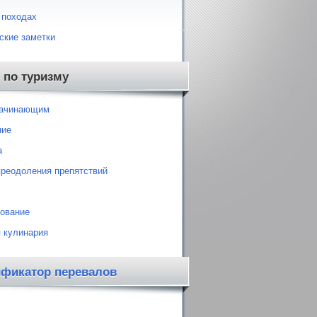
 походах
ские заметки
 по туризму
начинающим
ние
а
преодоления препятствий
ование
 кулинария
ификатор перевалов