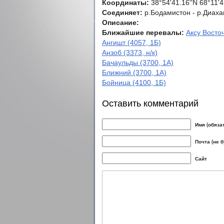
Координаты:
38°54'41.16''N 68°11'4
Соединяет:
р.Бодамистон - р.Диах
Описание:
Ближайшие перевалы:
Аксу Восточ
Ангишт (4057, 1Б)
Анзоб (3373, н/к)
Бачаульды (3700, 1А)
Ближний (3700, 1А)
Бойница (4100, 1Б)
Оставить комментарий
Имя (обяза
Почта (не 
Сайт