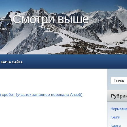
 — Смотри выше
ризме
КАРТА САЙТА
 хребет (участок западнее перевала Анзоб)
Рубри
Норматив
Книги
Карты