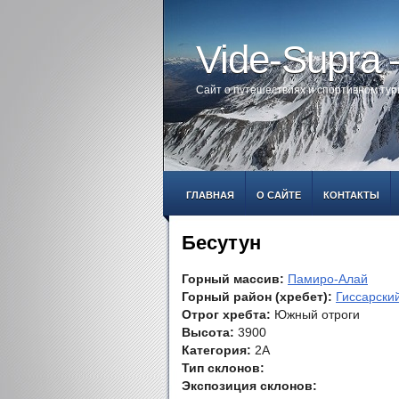
Vide-Supra
Сайт о путешествиях и спортивном ту
ГЛАВНАЯ
О САЙТЕ
КОНТАКТЫ
Бесутун
Горный массив:
Памиро-Алай
Горный район (хребет):
Гиссарский
Отрог хребта:
Южный отроги
Высота:
3900
Категория:
2А
Тип склонов:
Экспозиция склонов: