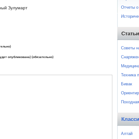
Отчеты о
ный Зулумарт
Историче
Статьи
тельно)
Советы 
Снаряже
будет опубликована) (обязательно)
Медицин
Техника 
Бивак
Ориентир
Походная
Класс
Алтай