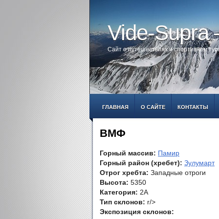
Vide-Supra
Сайт о путешествиях и спортивном ту
ГЛАВНАЯ
О САЙТЕ
КОНТАКТЫ
ВМФ
Горный массив:
Памир
Горный район (хребет):
Зулумарт
Отрог хребта:
Западные отроги
Высота:
5350
Категория:
2А
Тип склонов:
r/>
Экспозиция склонов: