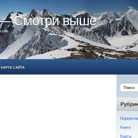
 — Смотри выше
ризме
КАРТА САЙТА
Рубри
Норматив
Книги
Карты