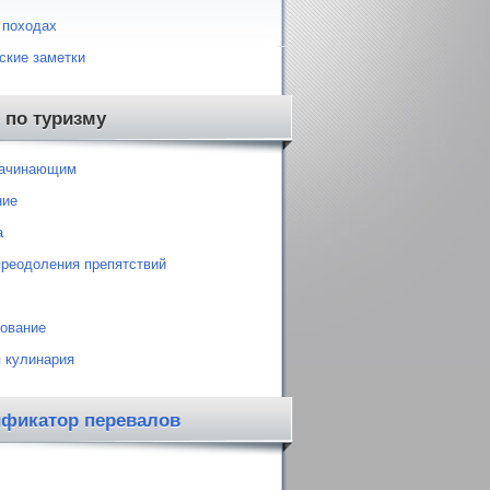
 походах
ские заметки
 по туризму
начинающим
ние
а
преодоления препятствий
ование
 кулинария
ификатор перевалов