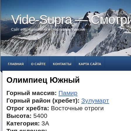
Vide-Supra — Смотр
Сайт о путешествиях и спортивном туризме
ГЛАВНАЯ
О САЙТЕ
КОНТАКТЫ
КАРТА САЙТА
Олимпиец Южный
Горный массив:
Памир
Горный район (хребет):
Зулумарт
Отрог хребта:
Восточные отроги
Высота:
5400
Категория:
3А