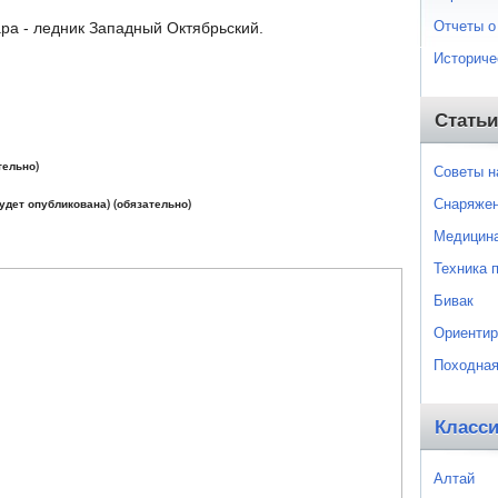
Отчеты о
а - ледник Западный Октябрьский.
Историче
Статьи
тельно)
Советы 
Снаряже
будет опубликована) (обязательно)
Медицин
Техника 
Бивак
Ориентир
Походная
Класс
Алтай