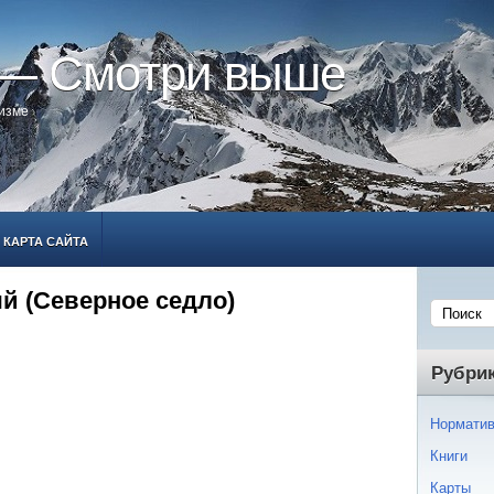
 — Смотри выше
ризме
КАРТА САЙТА
й (Северное седло)
Рубри
Норматив
Книги
Карты