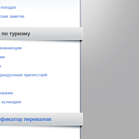
 походах
ские заметки
 по туризму
начинающим
ние
а
преодоления препятствий
ование
 кулинария
ификатор перевалов