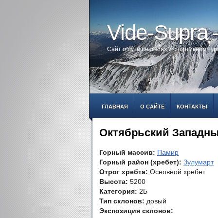
Vide-Supra
Сайт о путешествиях и спортивном ту
ГЛАВНАЯ
О САЙТЕ
КОНТАКТЫ
Октябрьский Западны
Горный массив:
Памир
Горный район (хребет):
Зулумарт
Отрог хребта:
Основной хребет
Высота:
5200
Категория:
2Б
Тип склонов:
довый
Экспозиция склонов: