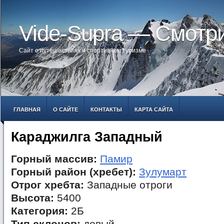
Vide-Supra — Смотр
Сайт о путешествиях и спортивном туризме
ГЛАВНАЯ
О САЙТЕ
КОНТАКТЫ
КАРТА САЙТА
Караджилга Западный
Горный массив:
Памир
Горный район (хребет):
Зулумарт
Отрог хребта:
Западные отроги
Высота:
5400
Категория:
2Б