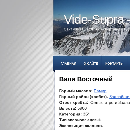
Vide-Supra
Сайт о путешествиях и спортивном ту
ГЛАВНАЯ
О САЙТЕ
КОНТАКТЫ
Вали Восточный
Горный массив:
Памир
Горный район (хребет):
Заалайски
Отрог хребта:
Южные отроги Заала
Высота:
5900
Категория:
3Б*
Тип склонов:
едовый
Экспозиция склонов: