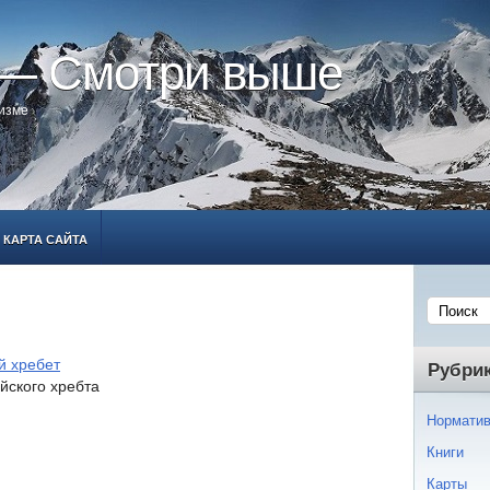
 — Смотри выше
ризме
КАРТА САЙТА
й хребет
Рубри
йского хребта
Норматив
Книги
Карты