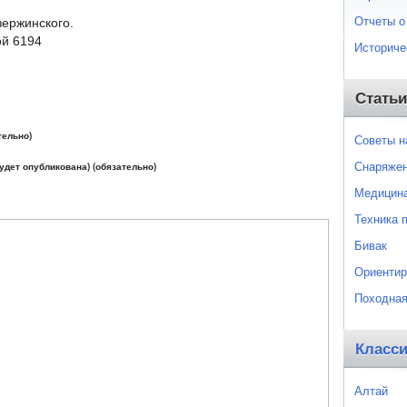
Отчеты о
зержинского.
й 6194
Историче
Статьи
тельно)
Советы 
Снаряже
будет опубликована) (обязательно)
Медицин
Техника 
Бивак
Ориентир
Походная
Класс
Алтай