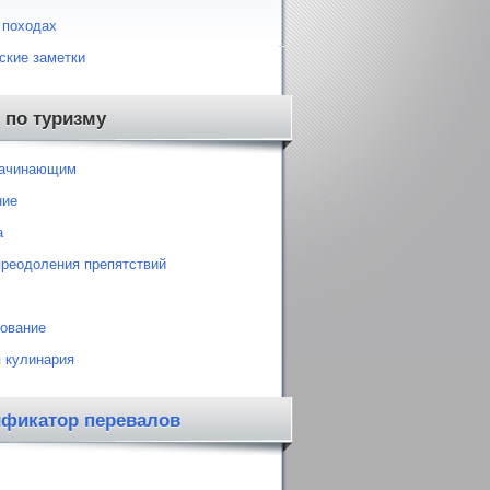
 походах
ские заметки
 по туризму
начинающим
ние
а
преодоления препятствий
ование
 кулинария
ификатор перевалов