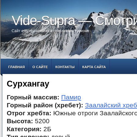
Vide-Supra — Смотр
Сайт о путешествиях и спортивном туризме
ГЛАВНАЯ
О САЙТЕ
КОНТАКТЫ
КАРТА САЙТА
Сурхангау
Горный массив:
Памир
Горный район (хребет):
Заалайский хреб
Отрог хребта:
Южные отроги Заалайского
Высота:
5200
Категория:
2Б