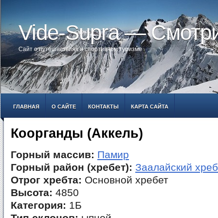
Vide-Supra — Смотр
Сайт о путешествиях и спортивном туризме
ГЛАВНАЯ
О САЙТЕ
КОНТАКТЫ
КАРТА САЙТА
Коорганды (Аккель)
Горный массив:
Памир
Горный район (хребет):
Заалайский хреб
Отрог хребта:
Основной хребет
Высота:
4850
Категория:
1Б