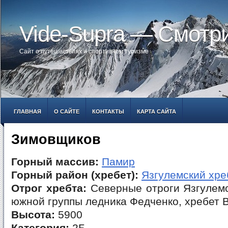
Vide-Supra — Смотр
Сайт о путешествиях и спортивном туризме
ГЛАВНАЯ
О САЙТЕ
КОНТАКТЫ
КАРТА САЙТА
Зимовщиков
Горный массив:
Памир
Горный район (хребет):
Язгулемский хре
Отрог хребта:
Северные отроги Язгулемс
южной группы ледника Федченко, хребет 
Высота:
5900