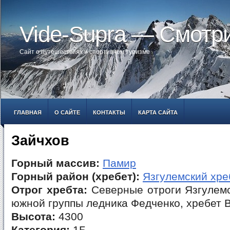
Vide-Supra — Смотр
Сайт о путешествиях и спортивном туризме
ГЛАВНАЯ
О САЙТЕ
КОНТАКТЫ
КАРТА САЙТА
Зайчхов
Горный массив:
Памир
Горный район (хребет):
Язгулемский хре
Отрог хребта:
Северные отроги Язгулемс
южной группы ледника Федченко, хребет 
Высота:
4300