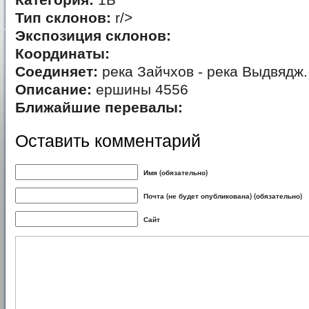
Категория:
1Б
Тип склонов:
r/>
Экспозиция склонов:
Координаты:
Соединяет:
река Зайчхов - река Выдвядж.
Описание:
ершины 4556
Ближайшие перевалы:
Оставить комментарий
Имя (обязательно)
Почта (не будет опубликована) (обязательно)
Сайт