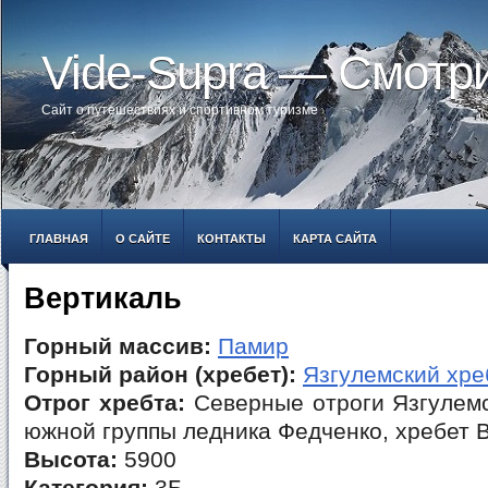
Vide-Supra — Смотр
Сайт о путешествиях и спортивном туризме
ГЛАВНАЯ
О САЙТЕ
КОНТАКТЫ
КАРТА САЙТА
Вертикаль
Горный массив:
Памир
Горный район (хребет):
Язгулемский хре
Отрог хребта:
Северные отроги Язгулемс
южной группы ледника Федченко, хребет 
Высота:
5900