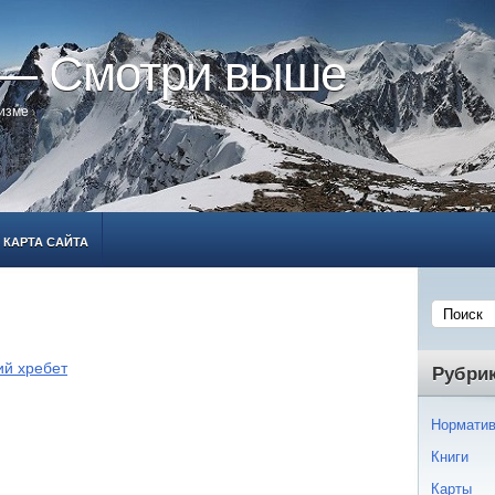
 — Смотри выше
ризме
КАРТА САЙТА
ий хребет
Рубри
Норматив
Книги
Карты