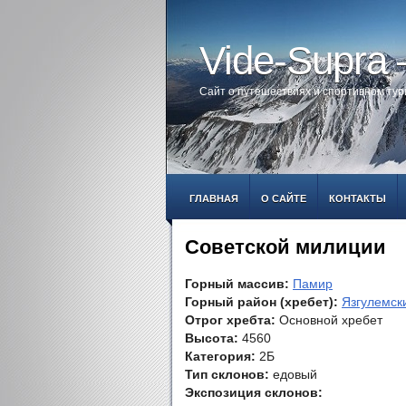
Vide-Supra
Сайт о путешествиях и спортивном ту
ГЛАВНАЯ
О САЙТЕ
КОНТАКТЫ
Советской милиции
Горный массив:
Памир
Горный район (хребет):
Язгулемск
Отрог хребта:
Основной хребет
Высота:
4560
Категория:
2Б
Тип склонов:
едовый
Экспозиция склонов: