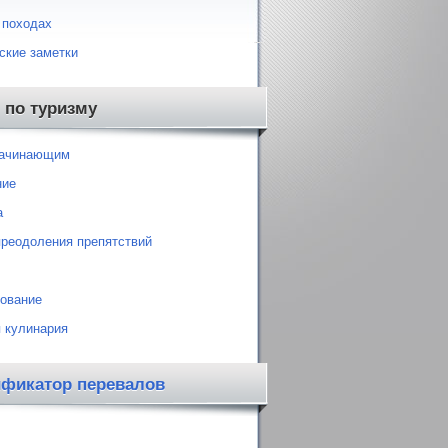
 походах
ские заметки
 по туризму
начинающим
ние
а
преодоления препятствий
ование
 кулинария
ификатор перевалов