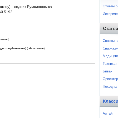
Отчеты о
акзоу) - ледник Румсипоселка
ой 5192
Историче
Статьи
тельно)
Советы 
Снаряже
будет опубликована) (обязательно)
Медицин
Техника 
Бивак
Ориентир
Походная
Класс
Алтай