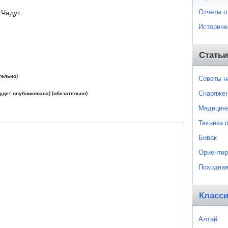
Отчеты о
Чадут.
Историче
Статьи
тельно)
Советы 
Снаряже
будет опубликована) (обязательно)
Медицин
Техника 
Бивак
Ориентир
Походная
Класс
Алтай