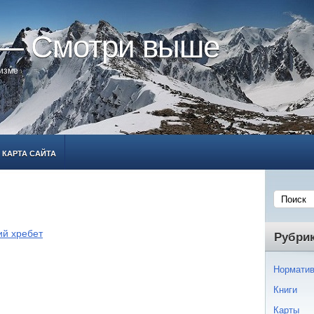
 — Смотри выше
ризме
КАРТА САЙТА
ий хребет
Рубри
Норматив
Книги
Карты