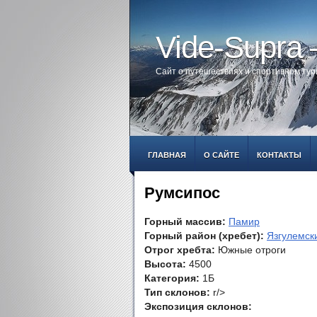
Vide-Supra
Сайт о путешествиях и спортивном ту
ГЛАВНАЯ
О САЙТЕ
КОНТАКТЫ
Румсипос
Горный массив:
Памир
Горный район (хребет):
Язгулемск
Отрог хребта:
Южные отроги
Высота:
4500
Категория:
1Б
Тип склонов:
r/>
Экспозиция склонов: