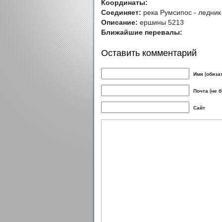
Координаты:
Соединяет:
река Румсипос - ледник 
Описание:
ершины 5213
Ближайшие перевалы:
Оставить комментарий
Имя (обяза
Почта (не 
Сайт