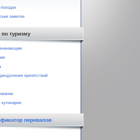
 походах
ские заметки
 по туризму
начинающим
ние
а
преодоления препятствий
ование
 кулинария
ификатор перевалов