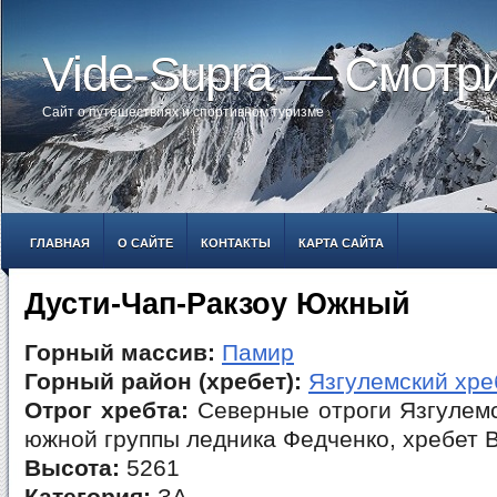
Vide-Supra — Смотр
Сайт о путешествиях и спортивном туризме
ГЛАВНАЯ
О САЙТЕ
КОНТАКТЫ
КАРТА САЙТА
Дусти-Чап-Ракзоу Южный
Горный массив:
Памир
Горный район (хребет):
Язгулемский хре
Отрог хребта:
Северные отроги Язгулемс
южной группы ледника Федченко, хребет 
Высота:
5261