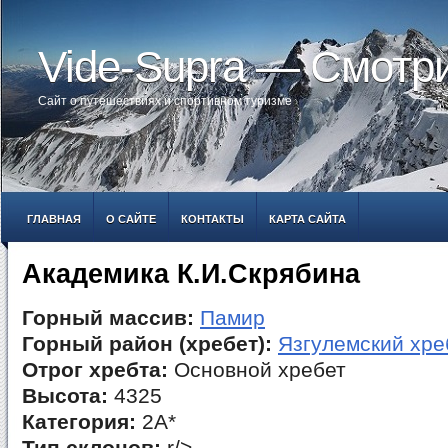
Vide-Supra — Смотр
Сайт о путешествиях и спортивном туризме
ГЛАВНАЯ
О САЙТЕ
КОНТАКТЫ
КАРТА САЙТА
Академика К.И.Скрябина
Горный массив:
Памир
Горный район (хребет):
Язгулемский хре
Отрог хребта:
Основной хребет
Высота:
4325
Категория:
2А*