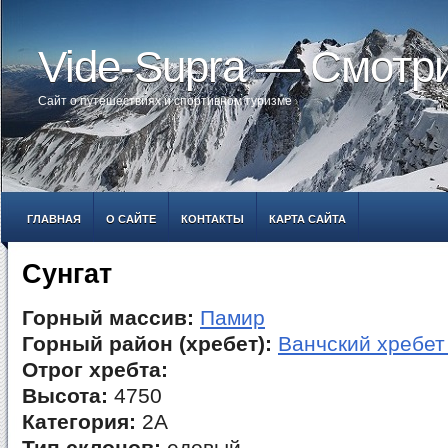
Vide-Supra — Смотр
Сайт о путешествиях и спортивном туризме
ГЛАВНАЯ
О САЙТЕ
КОНТАКТЫ
КАРТА САЙТА
Сунгат
Горный массив:
Памир
Горный район (хребет):
Ванчский хребет 
Отрог хребта:
Высота:
4750
Категория:
2А