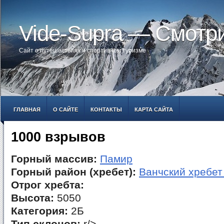
Vide-Supra — Смотр
Сайт о путешествиях и спортивном туризме
ГЛАВНАЯ
О САЙТЕ
КОНТАКТЫ
КАРТА САЙТА
1000 взрывов
Горный массив:
Памир
Горный район (хребет):
Ванчский хребет 
Отрог хребта:
Высота:
5050
Категория:
2Б