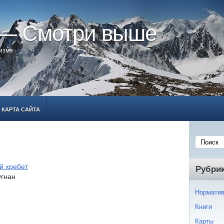
 — Смотри выше
ризме
КАРТА САЙТА
й хребет
Рубри
гнан
Норматив
Книги
Карты