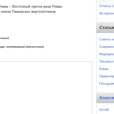
Отчеты о
ивак – Восточный приток реки Ривак.
 пиком Памирских вертолетчиков
Историче
Статьи
тельно)
Советы 
Снаряже
будет опубликована) (обязательно)
Медицин
Техника 
Бивак
Ориентир
Походная
Класс
Алтай