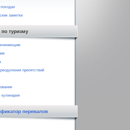
 походах
ские заметки
 по туризму
начинающим
ние
а
преодоления препятствий
ование
 кулинария
ификатор перевалов