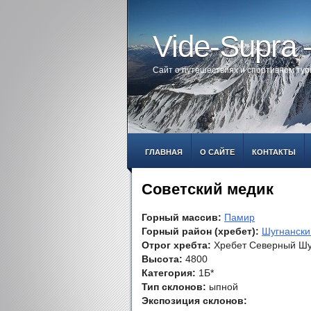
Vide-Supra
Сайт о путешествиях и спортивном ту
ГЛАВНАЯ
О САЙТЕ
КОНТАКТЫ
Советский медик
Горный массив:
Памир
Горный район (хребет):
Шугнански
Отрог хребта:
Хребет Северный Шу
Высота:
4800
Категория:
1Б*
Тип склонов:
ыпной
Экспозиция склонов: