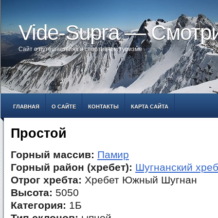
Vide-Supra — Смотр
Сайт о путешествиях и спортивном туризме
ГЛАВНАЯ
О САЙТЕ
КОНТАКТЫ
КАРТА САЙТА
Простой
Горный массив:
Памир
Горный район (хребет):
Шугнанский хреб
Отрог хребта:
Хребет Южный Шугнан
Высота:
5050
Категория:
1Б