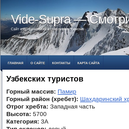
Vide-Supra — Смотр
Сайт о путешествиях и спортивном туризме
ГЛАВНАЯ
О САЙТЕ
КОНТАКТЫ
КАРТА САЙТА
Узбекских туристов
Горный массив:
Памир
Горный район (хребет):
Шахдаринский х
Отрог хребта:
Западная часть
Высота:
5700
Категория:
3А