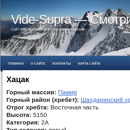
Vide-Supra — Смотр
Сайт о путешествиях и спортивном туризме
ГЛАВНАЯ
О САЙТЕ
КОНТАКТЫ
КАРТА САЙТА
Хацак
Горный массив:
Памир
Горный район (хребет):
Шахдаринский х
Отрог хребта:
Восточная часть
Высота:
5150
Категория:
2А