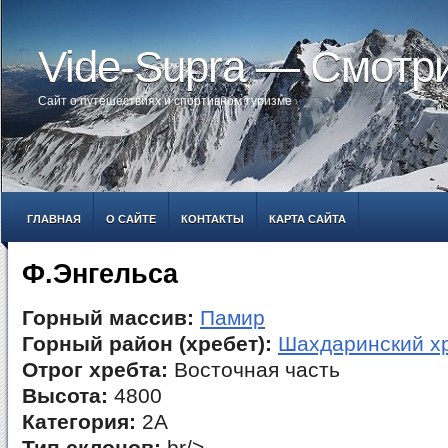
Vide-Supra — Смотр
Сайт о путешествиях и спортивном туризме
ГЛАВНАЯ
О САЙТЕ
КОНТАКТЫ
КАРТА САЙТА
Ф.Энгельса
Горный массив:
Памир
Горный район (хребет):
Шахдаринский х
Отрог хребта:
Восточная часть
Высота:
4800
Категория:
2А