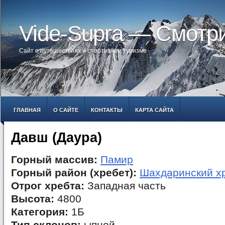
Vide-Supra — Смотр
Сайт о путешествиях и спортивном туризме
ГЛАВНАЯ
О САЙТЕ
КОНТАКТЫ
КАРТА САЙТА
Давш (Даура)
Горный массив:
Памир
Горный район (хребет):
Шахдаринский х
Отрог хребта:
Западная часть
Высота:
4800
Категория:
1Б