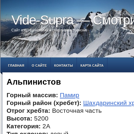
Vide-Supra — Смотр
Сайт о путешествиях и спортивном туризме
ГЛАВНАЯ
О САЙТЕ
КОНТАКТЫ
КАРТА САЙТА
Альпинистов
Горный массив:
Памир
Горный район (хребет):
Шахдаринский х
Отрог хребта:
Восточная часть
Высота:
5200
Категория:
2А