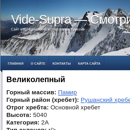
Vide-Supra — Смотр
Сайт о путешествиях и спортивном туризме
ГЛАВНАЯ
О САЙТЕ
КОНТАКТЫ
КАРТА САЙТА
Великолепный
Горный массив:
Памир
Горный район (хребет):
Рушанский хреб
Отрог хребта:
Основной хребет
Высота:
5040
Категория:
2А