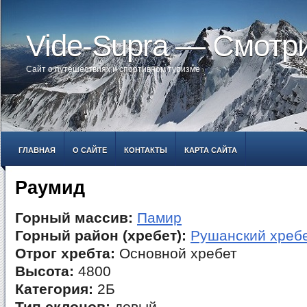
Vide-Supra — Смотр
Сайт о путешествиях и спортивном туризме
ГЛАВНАЯ
О САЙТЕ
КОНТАКТЫ
КАРТА САЙТА
Раумид
Горный массив:
Памир
Горный район (хребет):
Рушанский хреб
Отрог хребта:
Основной хребет
Высота:
4800
Категория:
2Б