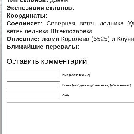
Тип склонов:
довый
Экспозиция склонов:
Координаты:
Соединяет:
Северная ветвь ледника У
ветвь ледника Штеклозарека
Описание:
иками Королева (5525) и Клунн
Ближайшие перевалы:
Оставить комментарий
Имя (обязательно)
Почта (не будет опубликована) (обязательно)
Сайт