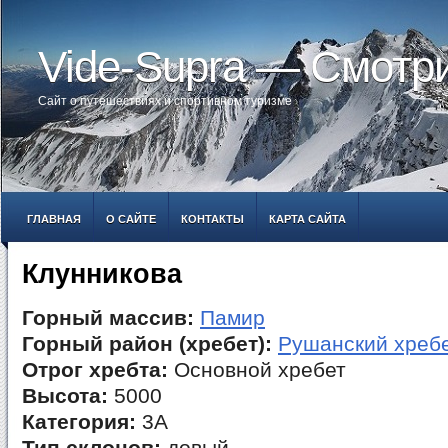
Vide-Supra — Смотр
Сайт о путешествиях и спортивном туризме
ГЛАВНАЯ
О САЙТЕ
КОНТАКТЫ
КАРТА САЙТА
Клунникова
Горный массив:
Памир
Горный район (хребет):
Рушанский хреб
Отрог хребта:
Основной хребет
Высота:
5000
Категория:
3А