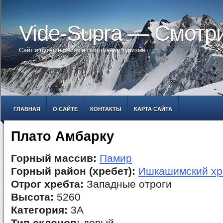
Vide-Supra — Смотр
Сайт о путешествиях и спортивном туризме
ГЛАВНАЯ
О САЙТЕ
КОНТАКТЫ
КАРТА САЙТА
Плато Амбарку
Горный массив:
Памир
Горный район (хребет):
Ишкашимский хр
Отрог хребта:
Западные отроги
Высота:
5260
Категория:
3А