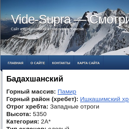
Vide-Supra — Смотр
Сайт о путешествиях и спортивном туризме
ГЛАВНАЯ
О САЙТЕ
КОНТАКТЫ
КАРТА САЙТА
Бадахшанский
Горный массив:
Памир
Горный район (хребет):
Ишкашимский хр
Отрог хребта:
Западные отроги
Высота:
5350
Категория:
2А*